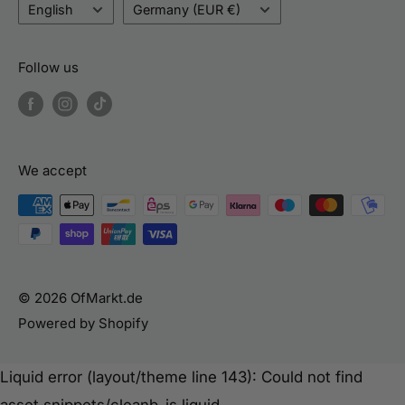
Language
Country/Region
English
Germany (EUR €)
specialties from Asia, America, Russia, Turkey,
Moldova, Poland, and many other countries.
Follow us
Fast worldwide shipping via DHL & DPD, directly
from Cologne, Germany.
We accept
© 2026 OfMarkt.de
Powered by Shopify
Liquid error (layout/theme line 143): Could not find