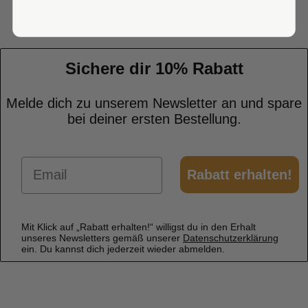
Genuss erleben möchten.
Sichere dir 10% Rabatt
Melde dich zu unserem Newsletter an und spare
bei deiner ersten Bestellung.
Email
Rabatt erhalten!
Mit Klick auf „Rabatt erhalten!“ willigst du in den Erhalt
unseres Newsletters gemäß unserer
Datenschutzerklärung
ein. Du kannst dich jederzeit wieder abmelden.