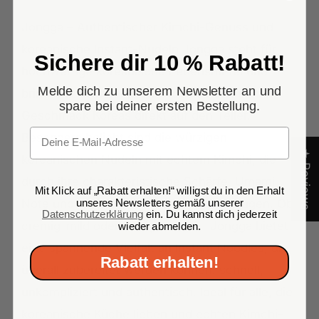
Jongga – Authentischer Kimchi-Genuss und
koreanische Instant-Nudeln Jongga steht für
Sichere dir 10 % Rabatt!
hochwertige koreanische Lebensmittel und
Melde dich zu unserem Newsletter an und
bringt mit seinen Instant Noodles den echten
spare bei deiner ersten Bestellung.
Geschmack Koreas direkt auf den Teller.
Email
Besonders beliebt sind die würzigen
★ Reviews
koreanischen Nudeln mit echtem Kimchi, die
durch ihre charakteristische Schärfe, Umami-
Mit Klick auf „Rabatt erhalten!“ willigst du in den Erhalt
Note und traditionelle Rezeptur überzeugen. Ob
unseres Newsletters gemäß unserer
Datenschutzerklärung
ein. Du kannst dich jederzeit
cremig-mild oder feurig-scharf – Jongga bietet
wieder abmelden.
eine spannende Vielfalt an Instant Noodles, die
Rabatt erhalten!
überall zubereitet werden können: schnell,
unkompliziert und authentisch. Ideal für alle, die
koreanische Küche lieben und echten Kimchi-